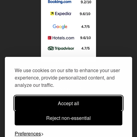
We use cookies on our site to enhance your user
The Port Square Hotel
experience, provide personalized content, and
analyze our traffic.
Γ. Κασιμάτη 6
Πειραιάς, 185 31, Ελλάδα
Accept all
T:
210 4100003
E:
info@theportsquarehotel.gr
Reject non-essential
Κρατήσεις & Πωλήσεις:
reservations@theportsquarehotel.gr
Preferences